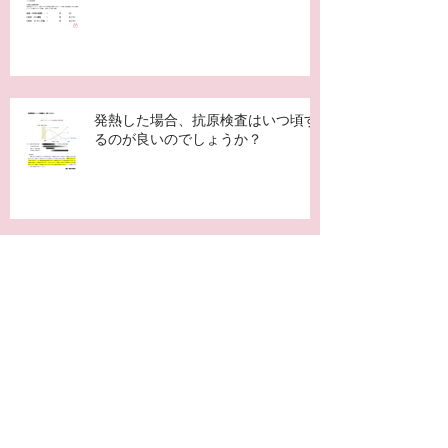
発熱した場合、抗原検査はいつ頃す
るのが良いのでしょうか？
帯状疱疹ワクチン（シングリックス）は帯状
疱疹に罹患した後にでも打った方がよいです
か？
4回目 新型コロナワクチン（ファ
イザー）行っています。