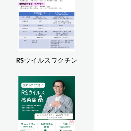
あわせて行えますのでご相談ください。

💬 体調についての不安があれば、受診時に
ぜひご相談ください。

⚠️ 接種にあたっての注意事項

卵アレルギーをお持ちの方は、副反応のリス
クが高いため、当院では接種を行っておりま
せん。

2023年以降、1歳未満のお子さまへの接種
RSウイルスワクチン
はお受けしておりません。

完全予約制です。 お電話または【デジスマ
アプリ】にてご予約のうえご来院ください。

📱 デジスマアプリなら「自宅で問診」「自
動会計」もできて便利です！