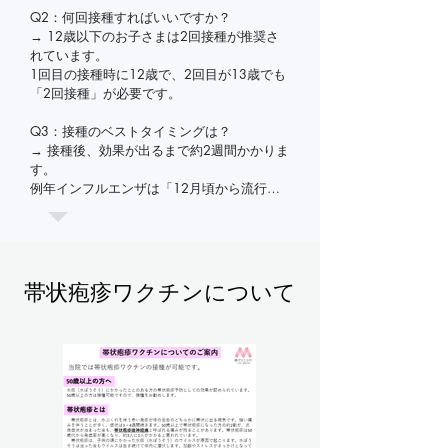
Q2：何回接種すればいいですか？

→ 12歳以下のお子さまは2回接種が推奨さ
れています。

1回目の接種時に12歳で、2回目が13歳でも
「2回接種」が必要です。

Q3：接種のベストタイミングは？

→ 接種後、効果が出るまで約2週間かかりま
す。

例年インフルエンザは「12月頃から流行」
が始まるため、11月中の接種完了が理想で
す。

Q4：妊娠中でも接種できますか？

→ はい、可能です。

帯状疱疹ワクチンについて
日本産婦人科学会では「ワクチンは母体・胎
児への危険性が極めて低い」としており、妊
婦さんも接種が推奨されています。

Q5：鼻水が出ています。受けても大丈夫？

→ 37.4℃以下であれば、鼻水・のどの痛み
があっても接種できます。

風邪のような症状がある場合は、内科診察も