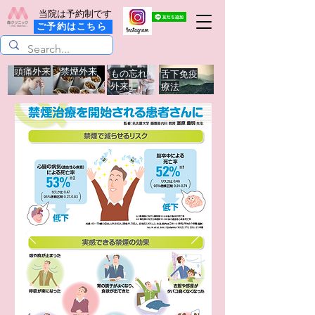
当院は予約制です
ご予約はこちら
頭痛外来
禁煙外来
もの忘れ
舌下免疫
外来
療法