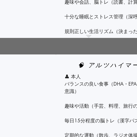
趣味や会話、脳トレ（読書、計算
APOE遺伝子型検査：20,000円

十分な睡眠とストレス管理（深呼
※ 検査結果報告までにはおよそ
規則正しい生活リズム（決まった
医師の指示に従い、服薬と健康管
👪 【家族・介護者ができること】
🧠 アルツハイマ
本人の自立を尊重しつつ、困った
👤 本人

一緒に運動や会話、趣味を楽しむ
バランスの良い食事（DHA・EP
意識）

食事や服薬管理、予定のメモ・カ
趣味や活動（手芸、料理、旅行の
家の安全対策（転倒防止、火の元
毎日15分程度の脳トレ（漢字パ
ストレスをためない工夫（介護サ
定期的な運動（散歩、ラジオ体操