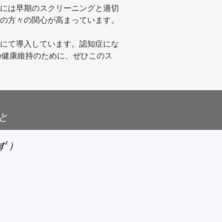
めには早期のスクリーニングと適切
の方々の関心が高まっています。

を動かす（レム睡眠行動障害）

療にて導入しています。認知症にな
の健康維持のために、ぜひこのス
から目立つタイプ



買い物で万引き）

と
の常同行動

ず）
なる

ず、会話は普通にできることもあ


理解できない）が初期に出ること