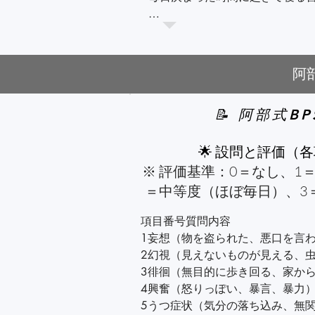
朝日を浴びて体内時計をリセット
夜間にトイレに行きやすい場合、
阿
3. できることは続ける

📝 阿部式B
洗濯物をたたむ、簡単な料理を作
家族と一緒に買い物や散歩に行く
🌟 設問と評価（各
※ 評価基準：0＝なし、1
季節ごとの行事（例えばお花見
＝中等度（ほぼ毎日）、3
項目番号質問内容

1妄想（物を盗られた、悪口を言わ
2幻視（見えないものが見える、虫
3徘徊（無目的に歩き回る、家から
4興奮（怒りっぽい、暴言、暴力）
5うつ症状（気分の落ち込み、無関