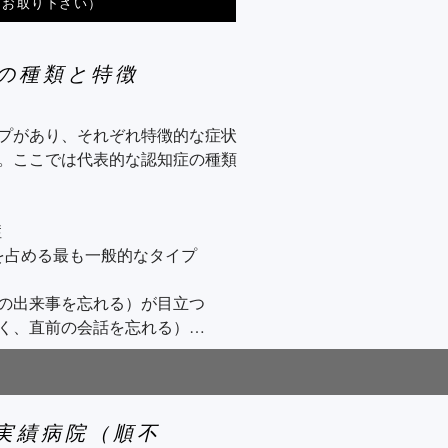
らお取り下さい）
症の種類と特徴
プがあり、それぞれ特徴的な症状
。ここでは代表的な認知症の種類


を占める最も一般的なタイプ

の出来事を忘れる）が目立つ

く、直前の会話を忘れる）

る（見当識障害）

付や曜日を取り違える）

携実績病院（順不

