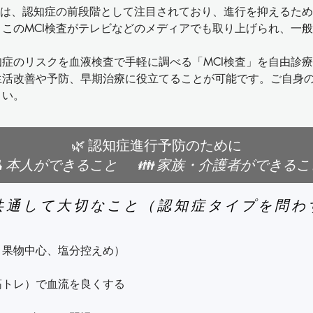
転倒しやすい

」は、認知症の前段階として注目されており、進行を抑えるた
このMCI検査がテレビなどのメディアでも取り上げられ、一般
、生活指導、家族支援）

な変化の一部。

睡眠中に大声を出したり体
響を及ぼす脳の病気です。

症のリスクを血液検査で手軽に調べる「MCI検査」を自由診
🌿 前頭側頭型認知症

生活改善や予防、早期治療に役立てることが可能です。ご自身
知機能検査・採血評価）を実
、ヒントで思い出す

性格変化や行動異常が初期
い。

ヒントでも思い出せない

社会的ルールを守れなくなる
（例：他人に暴言を吐く、
🌿 認知症進行予防のために
連のある3種類のタンパク質を測定します。

👤 本人ができること 👪 家族・介護者ができるこ
きた

同じものを食べ続けるなど
軽度認知障害のリスクを調べることができます。

 共通して大切なこと（認知症タイプを問わ
療の希望に対応）

と言われる

感情のコントロールが難しく
l）

すめします。

子型（APOE遺伝子）を調べる検査です。

書」作成も承ります
記憶障害は初期には目立た
を多く持つ方はアルツハイマー病発症リスクが高いとされています。
果物中心、塩分控えめ）

、必要に応じた画像診断を行
る

トを行います。
トレ）で血流を良くする

言語障害（言葉が出ない・
も
