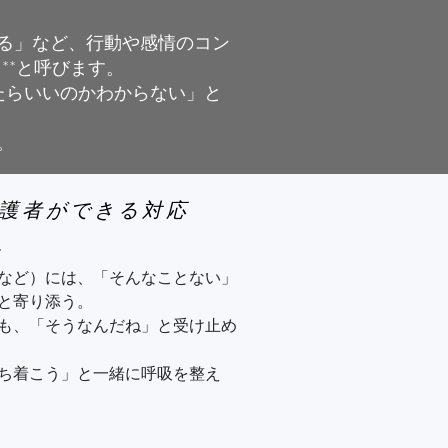
ランス）、誤嚥予防を意識

る」など、行動や感情のコン
滑り止め、段差解消）

**と呼びます。
たらいいのかわからない」と
決断は一緒に行う

。
光浴を一緒に楽しむ
介護者ができる対応


など）には、「そんなことない」
と寄り添う。

も、「そうなんだね」と受け止め
ち着こう」と一緒に呼吸を整え