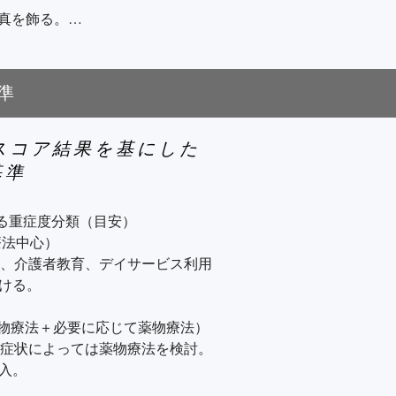
真を飾る。

玄関）に大きな表示や矢印をつけ
快適に保ち、不快感を減らす。

準
ットを敷く。



Dスコア結果を基にした
間を毎日同じにする。

基準
ドなどに書き出して共有。

と一緒に手を添える。

よる重症度分類（目安）

法中心）

リ、介護者教育、デイサービス利用
リラックス。

ける。

たたみ、新聞の整理）を手伝って
物療法＋必要に応じて薬物療法）

浴を勧める。

、症状によっては薬物療法を検討。
節分、誕生日）を一緒に楽しむ。

入。
