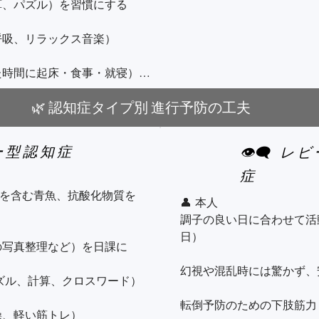
、パズル）を習慣にする

🌿 血管性認知症

吸、リラックス音楽）

脳梗塞や脳出血が原因。段
2週間かかります。ご了承ください。
時間に起床・食事・就寝）

脳血管障害の後に発症（手
🌿 認知症タイプ別 進行予防の工夫
理（血圧・血糖）を続ける

症状が階段状に悪化（脳血
下）



ー型認知症
👁️‍🗨️
時に支援（できることは任せる）

記憶障害より、注意力・判
症
（外出・散歩の機会づくり）

Aを含む青魚、抗酸化物質を
感情のコントロールが難し
👤 本人

調子の良い日に合わせて活
レンダーでサポート

歩行障害や尿失禁が同時に
日）

写真整理など）を日課に

確認、見守り機器導入）

📝 ポイントまとめ

幻視や混乱時には驚かず、
ズル、計算、クロスワード）

種類代表的な症状

ービス、地域包括支援センターの活用）

アルツハイマー型記憶障害 
転倒予防のための下肢筋力
、軽い筋トレ）

レビー小体型幻視・認知の