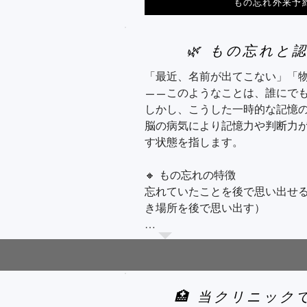
もの忘れ外来予
🌿 もの忘れと
「最近、名前が出てこない」「
——このようなことは、誰にでも
しかし、こうした一時的な記憶
脳の病気により記憶力や判断力
す状態を指します。

🔸 もの忘れの特徴

忘れていたことを後で思い出せ
き場所を後で思い出す）

ヒントを出すと記憶が蘇る（例
聞くと思い出す）

日常生活には支障が少ない（会
🏥 当クリニッ
にこなせる）
