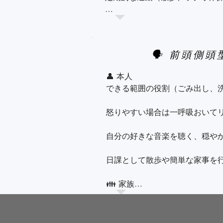
医師や専門機関と連携し、相談
自分の得意分野を活かして家事や
規則正しい生活リズム（起床・就
🗣️ 前頭側
👪 家族

👤 本人

簡単な予定表を作り、毎日見せ
できる範囲の役割（ごみ出し、洗
ー）

怒りやすい場合は一呼吸おいてリ
「できること」を尊重し、本人
など）を持たせる

自分の好きな音楽を聴く、穏やか
失敗しても否定せず「大丈夫」と
日課として散歩や簡単な家事を行
一緒に写真アルバムを見ながら昔
👪 家族

突発的な怒りや反社会的行動に冷
夜間の徘徊を防ぐ工夫（玄関に鈴
スケジュールを定型化し、日常の