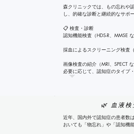
森クリニックでは、もの忘れや
し、的確な診断と継続的なサポー
🔸 認知症の特徴

忘れていたこと自体を忘れてし
📋 検査・診断

とを覚えていない）

認知機能検査（HDS-R、MMSE な
ヒントを出しても思い出せない
採血によるスクリーニング検査（
た？」と聞いても思い出せない）
画像検査の紹介（MRI、SPECT な
時間や場所の感覚がわからなく
必要に応じて、認知症のタイプ
らない、自宅に戻れない）

す。

慣れているはずの家事や操作が
🤝 専門医療機関との連携

い方がわからなくなる）

岡山県内の専門医療機関と連携
🌿 血液
必要な場合には迅速にご紹介しま
同じ話を繰り返す、言葉がうまく
近年、国内外で認知症の患者数
💊 治療

判断力や理解力が低下する（例
おいても「物忘れ」や「認知機能
薬物療法（コリンエステラーゼ阻
欺に遭いやすい）
