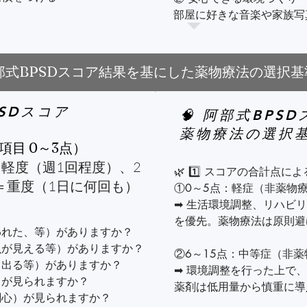
部屋に好きな音楽や家族写


迷いやすい場所（トイレ・
る。

寝る前の水分は控えめに

部屋の温度・湿度・照明を
部式BPSDスコア結果を基にした薬物療法の選択基
室内を片付け、転倒防止マ
PSDスコア
るなど、役割を持つ

③ 日常の流れを安定させる
🧠 阿部式BPS
起床・食事・入浴・就寝時
薬物療法の選択


項目 0～3点）
1日の予定をホワイトボー
食事やトイレ誘導は声掛け
＝軽度（週1回程度）、2
🌿 1️⃣ スコアの合計点に
や節分）を楽しむ
＝重度（1日に何回も）
①0～5点：軽症（非薬物療
④ 気分転換を取り入れる

➡ 生活環境調整、リハビ
好きなテレビ番組や音楽で
を優先。薬物療法は原則避
簡単な家事や作業（洗濯物
れた、等）がありますか？

もらう。

が見える等）がありますか？

②6～15点：中等症（非薬
天気の良い日は散歩や外気
出る等）がありますか？

➡ 環境調整を行った上で
季節のイベント（お花見、
が見られますか？

薬剤は低用量から慎重に導
心）が見られますか？
