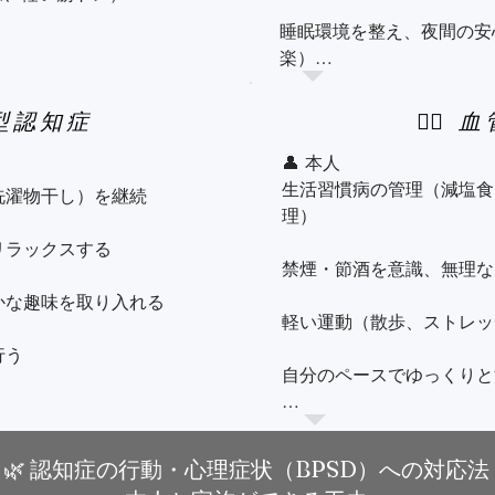
や情報収集を積極的に行う
前頭側頭型性格変化・行動
睡眠環境を整え、夜間の安
趣味を続ける

血管性認知症階段状進行、
楽）

寝時間、食事時間）

🚨 「あれ？」と思ったら
👪 家族

頭型認知症
🚶‍♂
気になる症状がある場合は
幻視については否定せず「
と対応が大切です。当院で
👤 本人

る（今日の予定、夕食メニュ
タイプをしっかり見極めま
生活習慣病の管理（減塩食
転倒防止のため手すり・滑
濯物干し）を継続

理）

外出はゆっくりペースで、
ラックスする

の役割（掃除、洗濯物たたみ
禁煙・節酒を意識、無理な
睡眠リズムが崩れないよう
な趣味を取り入れる

軽い運動（散歩、ストレッ
伝え安心感を与える

パーキンソン症状（動作の
う

自分のペースでゆっくりと
話をする

服薬管理を徹底（複数の薬
👪 家族

静に対応（口論を避ける）

をつける、寝室を安全に）

健康管理（血圧・血糖チェ
🌿 認知症の行動・心理症状（BPSD）への対応法
リズムを守る
