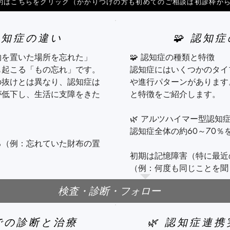
約はこちらをクリック（かかりつけの方も初めてのご相談は初診枠か
認知症の違い
🧩 認知
物を置いた場所を忘れた」
🧩 認知症の種類と特徴

起こる「もの忘れ」です。

認知症にはいくつかのタイ
の抜けとは異なり、認知症は
や進行パターンがあります
が低下し、生活に支障をきた
と特徴をご紹介します。

🌿 アルツハイマー型認知症
認知症全体の約60～70％
る（例：忘れていた財布の置
初期は記憶障害（特に最近
（例：何度も同じことを聞
：「昨日は何を食べた？」と
検査・診断・フォロー
時間や場所がわからなくな
（例：自宅に帰れない、日
話や買い物、料理などを普通
クでの診断と治療
🌿 認知症連
言葉が出にくくなる（失語）