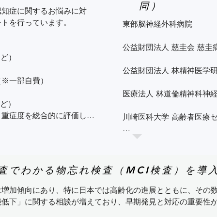
同）
認知症に関するお悩みに対
（例：知っているはずの物
トを行っています。

東部脳神経外科病院

まう（例：財布をなくしたこ
物の使い方がわからなくな
（例：炊飯器の使い方を忘れ
公益財団法人 慈圭会 慈圭病
ど）

（例：「昨日は何を食べ
進行に伴い、食事・排泄・
公益財団法人 林精神医学研
※一部自費）



🌿 レビー小体型認知症

医療法人 林道倫精神科神経
ど）

なる（例：今日が何日かわか
認知機能の変動と幻視が特徴
・重症度を総合的に評価しま
川崎医科大学 高齢者医療セ
認知機能に日による変動があ
難しくなる（例：炊飯器の使
（例：会話や理解が良い日
一般財団法人 河田病院

し、より高度な診断や治療が
リアルな幻視（人や動物、
日本赤十字社 岡山赤十字病
検査でわかる物忘れ検査（MCI検査）を導
す。

出てこない

（例：いないはずの人影を
🌿 上記以外にも、患者
は増加傾向にあり、特に日本では高齢化の進展とともに、その
：お金の管理ができない、詐
パーキンソン症状（手の震
ご紹介が可能です。お気軽
低下」に関する相談が増えており、早期発見と対応の重要性が
害薬、NMDA受容体拮抗