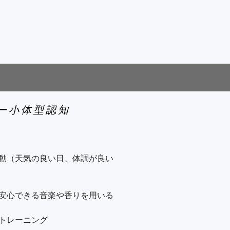
階的な進行が特徴

足の麻痺やしびれを伴うことも）

管イベントごとに認知機能が低
 レビー小体型認知
断力の低下が目立つ

くなる（うつ状態、易怒性）

動（天気の良い日、体調が良い
見られることも多い

安心できる音楽や香りを用いる

→ 言語・行動障害へ進行

トレーニング

波・パーキンソン症状
