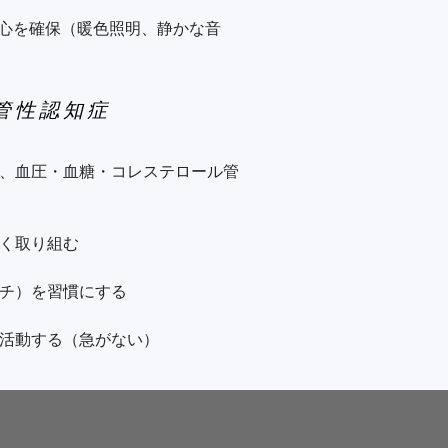
異常（記憶は初期保たれる）

心を確保（暖色照明、静かな音
脳梗塞後、注意・判断力低下

早めのご相談を

️ 血管性認知症
、進行を防ぐためにも早期の診断
大丈夫」と受け止める

は問診・検査を通じて、認知症の
す。
、血圧・血糖・コレステロール管
り止めマット設置

無理なく短時間から

く取り組む

、日中の適度な活動を促す

チ）を習慣にする

緩慢さ）を理解し、急がせない

活動する（急がない）

剤を把握し、時間を守る）
ック、薬の管理）を支援
