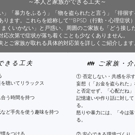
す
～本人と家族ができる工夫～
食事の工夫（減塩・栄養バ
い」「暴力をふるう」「物を盗られたと言う」「徘徊す
に説明

転倒防止の工夫（手すり、
ります。これらを総称して**BPSD（行動・心理症状）
を防ぐ

もうまくいかない」と戸惑い、周囲のご家族も「どう接し
判断力低下に備え、重要な
対応次第で症状が落ち着くことも少なくありません。
を一緒に行う
夫とご家族が取れる具体的対応策を詳しくご紹介します
外出は無理なく、散歩や日
人ができる工夫
👪 ご家族・


① 否定しない・共感を示す
を聴いてリラックス

妄想（「お金を盗られた」
と否定せず、「心配だね」
合う時間を持つ

記憶違いや作り話に対して
る。

など手先を使う趣味を持つ

怒りや暴力には、「今は落
る。

慣をつける

② 安心できる環境づくり
