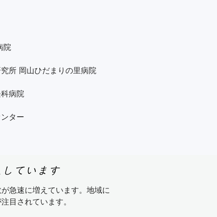
の名前が出てこない）

る（失行）

る）

院

着替えなど日常生活に支障が出る

究所 岡山ひだまりの里病院

科病院

的

ンター

る

と悪い日がある）

虫など）が見える

院 精神神経科

入しています
「いる」と言う）

様のご希望に応じた連携医療機関への
数が急速に増えています。地域に
え、動作緩慢、姿勢の前屈）

にご相談ください。
注目されています。
