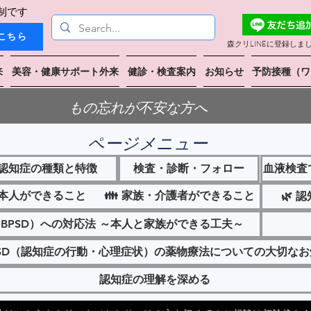
制です
こちら
森クリLINEに登録しま
来
美容・健康サポート外来
健診・検査案内
お知らせ
予防接種（ワ
もの忘れが不安な方へ
ページメニュー
認知症の種類と特徴
検査・診断・フォロー
血液検査
 本人ができること 👪 家族・介護者ができること
🌿 
（BPSD）への対応法 ～本人と家族ができる工夫～
BPSD（認知症の行動・心理症状）の薬物療法についての大切な
認知症の理解を深める