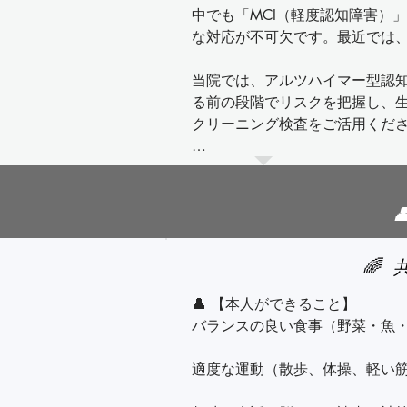
薬、抗パーキンソン病薬 など）

中でも「MCI（軽度認知障害）
🌸 わかりやすいポイント

な対応が不可欠です。最近では、
非薬物療法（リハビリテーション
「もの忘れ」は、年齢による自然
「認知症」は、進行性で生活に影
当院では、アルツハイマー型認知
📝 当院の特徴

る前の段階でリスクを把握し、
認知症スクリーニング検査（認
🔹 もの忘れ → 生活に支障なし
クリーニング検査をご活用くださ
施（※一部自費）

🔹 認知症 → 生活に支障あり、
検査内容は2種類

必要に応じた画像検査の手配

● MCI検査（採血量 7ml）

🚨 気になる症状があれば

アルツハイマー病の原因物質と関
内服薬決定と日々の継続処方

日常生活での「困った」が増えて
この検査で、アルツハイマー病や
🌈
専門病院への紹介も可能（最新治
家族や友人から「最近おかしい」
● APOE遺伝子型検査（採血量 5m
そんな時は、早めのご相談をおす
アルツハイマー病に関連する遺伝
👤 【本人ができること】

介護保険申請用の「主治医意見
特に、APOE遺伝子の「ε4」
バランスの良い食事（野菜・魚・
森クリニックでは、問診や検査
い、適切な診断・治療・サポー
🏥 検査料金（別途消費税）

適度な運動（散歩、体操、軽い筋
MCI検査：25,000円
