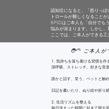
家の中の段差や危険箇所を見直
認知症になると、「怒りっぽ
社会的マナー逸脱は、周囲に丁寧
トロールが難しくなることがあ
生活空間をシンプルに整え、混乱
BPSDはご本人も「自分で
悩みが深まります。しかし、
単調な作業（折り紙、塗り絵）
ここでは、ご本人ができる工
🧑‍🦳 ご本
1. 気持ちを落ち着ける習慣を作る
深呼吸、ストレッチ、好きな音楽
誰かと話す、笑う、ペットと触れ
日記を書いたり、ぬり絵や折り紙
2. 生活リズムを整える

毎日決まった時間に起きて寝る習