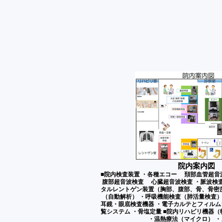
院内案内図
■院内検査装置 ・各種エコー 頚部血管超
腹部超音波検査 心臓超音波検査 ・脈波検
タルレントゲン装置（胸部、腹部、骨、骨密
（自動解析） ・呼吸機能検査（肺活量検査）
耳鏡・眼底検査機器 ・電子カルテとフィル
覧システム ・骨塩定量 ■院内リハビリ機器（
・温熱療法（マイクロ） 