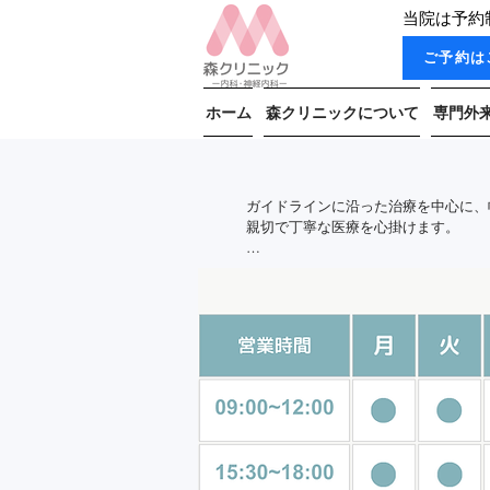
当院は予約
ご予約は
ホーム
森クリニックについて
専門外
ガイドラインに沿った治療を中心に、
親切で丁寧な医療を心掛けます。

電子カルテとフィルムレス・レントゲ
また、クリニックを中心に自動車で10
■専門医として

　神経内科専門医、厚生労働省の定め
■かかりつけ医として

　ちょっとしたケガやカゼ、高血圧・
心臓や肺のご病気、頭痛・めまい、パ
ら、時には必要に応じて専門的な医療