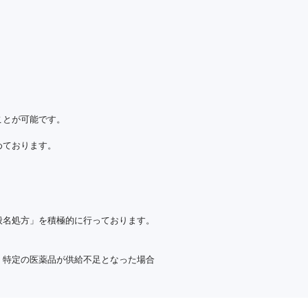
的に担当する者（医療安全管理者と同
策定するのに必要な情報を収集するため
とが可能です。

ております。

）により、速やかに報告するものとする｡
ております。

名処方」を積極的に行っております。

、特定の医薬品が供給不足となった場合
ならない。

たします。