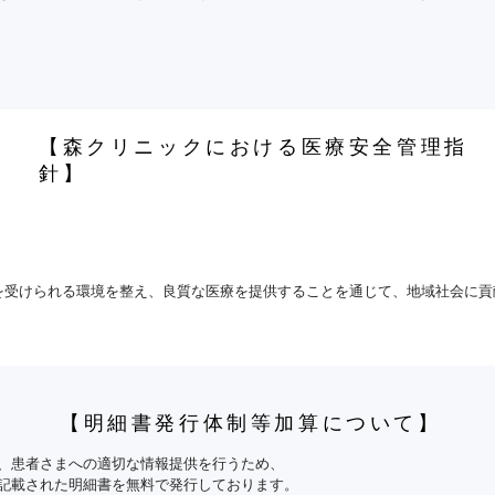
を有しており、受診歴、薬剤情報、特定健診情報その他必要な診療情報を取得
おり、必要に応じて他の医療機関と診療情報を共有し、適切な医療の提供に努
【森クリニックにおける医療安全管理指
針】
資格確認を行う体制を有しており、取得した診療情報を活用して計画的な医
関係医療機関および介護サービス事業者等と連携し、適切な在宅医療の提供に
を受けられる環境を整え、良質な医療を提供することを通じて、地域社会に貢
会森クリニック　院長のリーダーシップのもとに、全職員が一丸となって、医
の際に個別の診療報酬の算定項目の分かる明細書を無料で発行しています。

しうる能力を強固なものにすることが必要である。これらの取り組みを明確な
前にお申し出ください。

に医療法人恵喜会森クリニック 医療安全管理指針を定める。

のとおりとする。

【明細書発行体制等加算について】
参加し、患者の同意のもと、診療情報を医療機関間で共有・活用する体制を整
、患者さまへの適切な情報提供を行うため、

くない事象

記載された明細書を無料で発行しております。

力と思われる事象も含む
