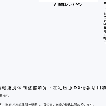
AI胸部レントゲン
「
ま
で
I
能
有
情報連携体制整備加算・在宅医療DX情報活用
る掲示

き、医療DX推進体制を整備し、質の高い医療の提供に努めています。
