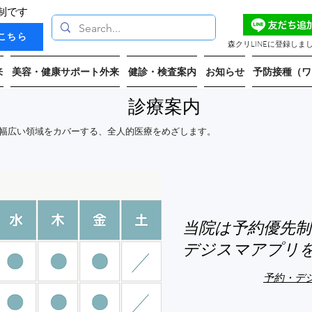
制です
こちら
森クリLINEに登録しま
来
美容・健康サポート外来
健診・検査案内
お知らせ
予防接種（ワ
診療案内
幅広い領域をカバーする、全人的医療をめざします。

ンで、素早く、わかりやすい診療説明をめざします。

km圏内を目安に、訪問診療にも応需いたします。

当院は予約優先
る認知症サポート医として頭痛診療、パーキンソン病診療、認知症診療などを
デジスマアプリ
糖尿病・高脂血症、アトピーや湿疹・水虫・虫さされなどの皮膚病やアレルギ
予約・デ
ーキンソン病、認知症などの神経疾患、禁煙外来、健康相談など皆さんと一
機関へのお取次ぎもさせていただきます。また、動脈硬化の状態がわかる血