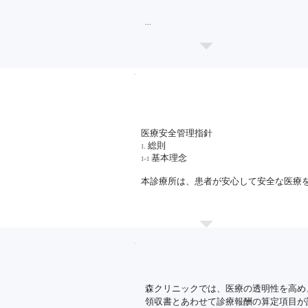
 ■ 電子的診療情報連携体制整備加算

当院は、オンライン資格確認を行う体制
また、電子的診療情報連携体制を有して
 ■ 在宅医療DX情報活用加算

当院は、在宅医療においてもオンライン
医療安全管理指針

す。

1. 総則

また、電子的な診療情報の活用により、
1-1 基本理念

 ■ 明細書発行体制等加算

本診療所は、患者が安心して安全な医療
この目的を達成するため、医療法人恵喜
当院は、療担規則に則り、領収証の発行
個人と組織の両面から事故を未然に回避
明細書の発行を希望されない場合は、事
理、医療事故防止の徹底を図るため、ここ
1-2 用語の定義

 ■ 電子カルテ情報共有サービス

本指針で使用する主な用語の定義は、以下
当院は、電子カルテ情報共有サービスに
（1）医療事故

森クリニックでは、医療の透明性を高め
診療の過程において患者に発生した望まし
 ■ 医療DX推進体制整備加算に係る体制

領収書とあわせて診療報酬の算定項目が
医療提供者の過失の有無は問わず、不可抗