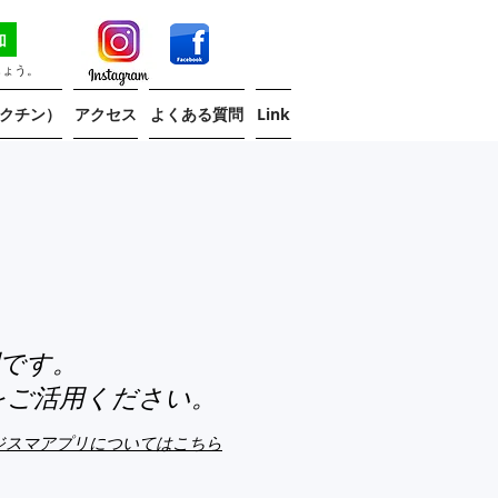
しょう。
クチン）
アクセス
よくある質問
Link
制です。
おこないます。

をご活用ください。
ー疾患、心不全や喘息・COPDなどの
ジスマアプリについてはこちら
緒に治療に取り組ませていただきなが
管年齢健診、胃カメラや胃透視を使わな