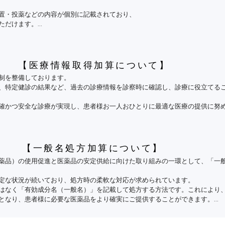
置・投薬などの内容が個別に記載されており、

事務職員等あらゆる職種を含む

ただけます。

療情報を診療に活用する体制

は、受付にてその旨をお申し出ください。

有する職員であって、院長の指名により、本診療所全体の医療安全管理を中心
）

を問わない。

る体制

る「明細書発行体制等加算」の基準に基づいております。
【医療情報取得加算について】
を目的とした改善方策

活用

制を整備しております。

検討し、本院の医療の質の改善と、事故の未然防止・再発防止に資する対策を
、特定健診の結果など、過去の診療情報を診察時に確認し、診療に役立てるこ
、医療事故等の報告をおこなうものとする。

い医療の提供に努めています。
確かつ安全な診療が実現し、患者様お一人おひとりに最適な医療の提供に努め
遭遇した場合には、報告書式に定める書面（電子カルテ内にあるエクセル書式
のため、マイナンバーカードを健康保険証としてご利用いただくことを推奨し
する。

ます。
【一般名処方加算について】
ましくない事象が発生した場合は、発生後直ちに院長へ報告する。

薬品）の使用促進と医薬品の安定供給に向けた取り組みの一環として、「一般
、対応等が遅れれば患者に有害な影響を与えたと考えられる事例

定な状況が続いており、処方時の柔軟な対応が求められています。

われる状況

はなく「有効成分名（一般名）」を記載して処方する方法です。これにより
となり、患者様に必要な医薬品をより確実にご提供することができます。

告を行った職員に対して、これを理由として不利益な取り扱いをおこなっては
もとに処方を行う場合があります。ご理解とご協力のほどよろしくお願いい