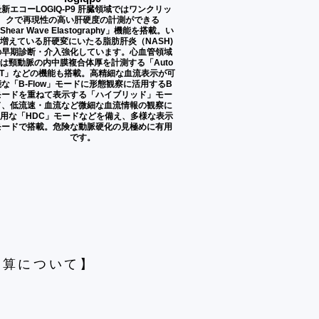
最新エコーLOGIQ-P9 肝臓領域ではワンクリッ
クで再現性の高い肝硬度の計測ができる
Shear Wave Elastography」機能を搭載。い
増えている肝硬変にいたる脂肪肝炎（NASH)
の早期診断・介入強化しています。心血管領域
は頸動脈の内中膜複合体厚を計測する「Auto
MT」などの機能も搭載。高精細な血流表示が可
な「B-Flow」モードに形態観察に活用するB
モードを重ねて表示する「ハイブリッド」モー
ド、低流速・血流など微細な血流情報の観察に
用な「HDC」モードなどを備え、多様な表示
モードで搭載。危険な動脈硬化の見極めに有用
です。
加算について】