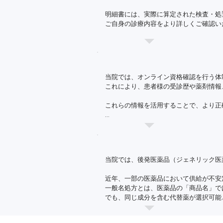
当院は、以下の体制を有しています。

（2）職員

明細書には、実際に算定された検査・処
本院に勤務する医師、看護師、検査技師、
ご自身の診療内容をより詳しくご確認い
・オンライン資格確認を行う体制

（3）医療安全推進者

・オンライン資格確認により取得した診
なお、明細書の発行を希望されない場合
医療安全管理に必要な知識および技能を
・電子処方箋の発行体制（※導入済の場合
義、以下同じ）であって、専任、兼任の別
・電子カルテ情報共有サービスを活用でき
📌この取り組みは、厚生労働省が定め
2. 報告等にもとづく医療に係る安全確保
・医療DX推進のための体制および情報の
（1）報告にもとづく情報収集

当院では、オンライン資格確認を行う体
医療事故および事故になりかけた事例を
これにより、患者様の受診歴や薬剤情報
に、すべての職員は以下の要領にしたがい
当院は、医療DXを通じて、より質の高
これらの情報を活用することで、より正
①職員からの報告等

職員は、次のいずれかに該当する状況に
また、正確な情報取得と診療の質の向上
報告は、診療録、看護記録等に基づき作成
皆さまのご理解とご協力をお願いいたし
（ア）医療事故

⇒医療側の過失の有無を問わず、患者に望
当院では、後発医薬品（ジェネリック医
（イ）医療事故には至らなかったが、発見
⇒速やかに院長へ報告する。

近年、一部の医薬品において供給が不安
（ウ）その他、日常診療のなかで危険と思
一般名処方とは、医薬品の「商品名」で
⇒適宜、院長へ報告する。

でも、同じ成分を含む代替薬が選択可能
②報告された情報の取り扱い

院長、その他の管理的地位にある者は、報
当院では、状況に応じて薬剤の成分名を