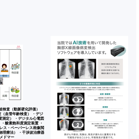
音波検査（動脈硬化評価）
査（血管年齢検査） ・デジ
度測定） ・デジタル心電図
 ・酸素飽和度測定装置 ・
ムレス・ペーパーレス画像閲
物理療法） ・干渉波治療器
・メドマー