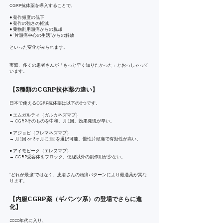
CGRP抗体薬を導入することで、
● 発作頻度の低下
● 発作の強さの軽減
● 薬物乱用頭痛からの脱却
● “片頭痛中心の生活”からの解放
といった変化がみられます。
実際、多くの患者さんが「もっと早く知りたかった」とおっしゃって
います。
【3種類のCGRP抗体薬の違い】
日本で使えるCGRP抗体薬は以下の3つです。
● エムガルティ（ガルカネズマブ）
→ CGRPそのものを中和。月1回。効果発現が早い。
● アジョビ（フレマネズマブ）
→ 月1回 or 3ヶ月に1回を選択可能。慢性片頭痛で有効性が高い。
● アイモビーク（エレヌマブ）
→ CGRP受容体をブロック。便秘以外の副作用が少ない。
“どれが最強”ではなく、患者さんの頭痛パターンにより最適薬が異な
ります。
【内服CGRP薬（ギパンツ系）の登場でさらに進
化】
2020年代に入り、