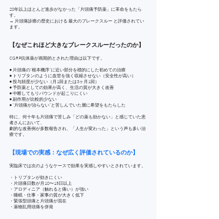
20年以上ほとんど進歩がなかった「片頭痛予防薬」に革命をもたら
す。
→ 片頭痛診療の歴史における 最大のブレークスルー と評価されてい
ます。
【なぜこれほど大きなブレークスルーだったのか】
CGRP抗体薬が画期的とされた理由は以下です。
● 片頭痛の“根本機序”に近い部分を標的にした初めての治療
● トリプタンのように血管を強く収縮させない（安全性が高い）
● 投与頻度が少ない（月1回または3ヶ月1回）
● 予防薬としての効果が高く、生活の質が大きく改善
● 中断してもリバウンドが起こりにくい
● 副作用が比較的少ない
● “片頭痛が治らない”と苦しんでいた層に希望をもたらした
特に、何十年も片頭痛で苦しみ「どの薬も効かない」と感じていた患
者さんにおいて、
劇的な改善例が多数報告され、「人生が変わった」という声も多い治
療です。
【現場での実感：なぜ広く評価されているのか】
実臨床では次のようなケースで効果を実感しやすいとされています。
・トリプタンが効きにくい
・片頭痛日数が月10〜15日以上
・アロディニア（触れると痛い）が強い
・睡眠・仕事・家事の質が大きく低下
・緊張型頭痛と片頭痛が混在
・薬物乱用頭痛を併発