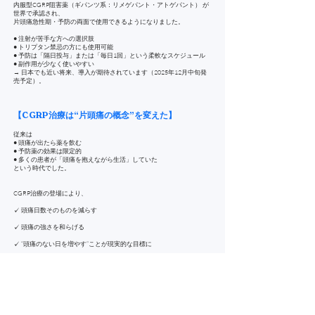
内服型CGRP阻害薬（ギパンツ系：リメゲパント・アトゲパント） が
世界で承認され、
片頭痛急性期・予防の両面で使用できるようになりました。
● 注射が苦手な方への選択肢
● トリプタン禁忌の方にも使用可能
● 予防は「隔日投与」または「毎日1回」という柔軟なスケジュール
● 副作用が少なく使いやすい
→ 日本でも近い将来、導入が期待されています（2025年12月中旬発
売予定）。
【CGRP治療は“片頭痛の概念”を変えた】
従来は
● 頭痛が出たら薬を飲む
● 予防薬の効果は限定的
● 多くの患者が「頭痛を抱えながら生活」していた
という時代でした。
CGRP治療の登場により、
✓ 頭痛日数そのものを減らす
✓ 頭痛の強さを和らげる
✓ “頭痛のない日を増やす”ことが現実的な目標に
✓ 仕事・学業・育児の質が向上
片頭痛治療は「痛みに対処する時代」から
“頭痛に縛られない生活を取り戻す時代” に入りました。