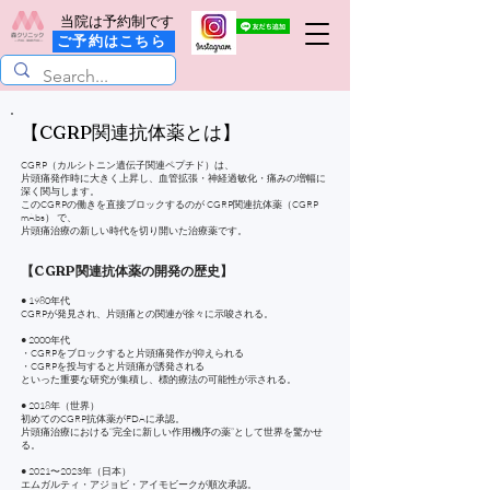
当院は予約制です
ご予約はこちら
【CGRP関連抗体薬とは】
CGRP（カルシトニン遺伝子関連ペプチド）は、
片頭痛発作時に大きく上昇し、血管拡張・神経過敏化・痛みの増幅に
深く関与します。
このCGRPの働きを直接ブロックするのが CGRP関連抗体薬（CGRP
mAbs） で、
片頭痛治療の新しい時代を切り開いた治療薬です。
【CGRP関連抗体薬の開発の歴史】
● 1980年代
CGRPが発見され、片頭痛との関連が徐々に示唆される。
● 2000年代
・CGRPをブロックすると片頭痛発作が抑えられる
・CGRPを投与すると片頭痛が誘発される
といった重要な研究が集積し、標的療法の可能性が示される。
● 2018年（世界）
初めてのCGRP抗体薬がFDAに承認。
片頭痛治療における“完全に新しい作用機序の薬”として世界を驚かせ
る。
● 2021〜2023年（日本）
エムガルティ・アジョビ・アイモビークが順次承認。