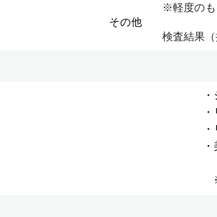
※軽度のものに限
その他
検査結果（採血
・
・
・
・
​