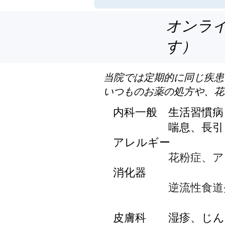
​オンラ
す）
当院では定期的に同じ疾患
いつものお薬の処方や、花
内科一般 生活習慣病
喘息、長引
アレルギー
花粉症、アレル
消化器
逆流性食道炎、慢
皮膚科 湿疹、じん