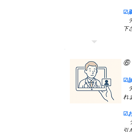
☑
​
下
⑥
☑
れ
☑
引