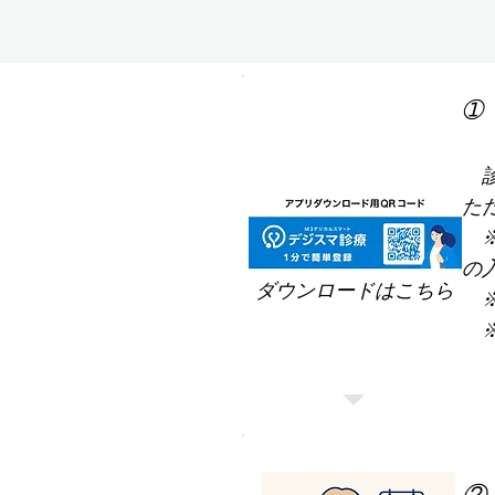
➀
診
た
​
の
ダウンロードはこちら
※
​