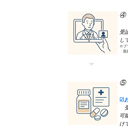
④
受
し
※プ
​ 
⑤
☑
受
可
け