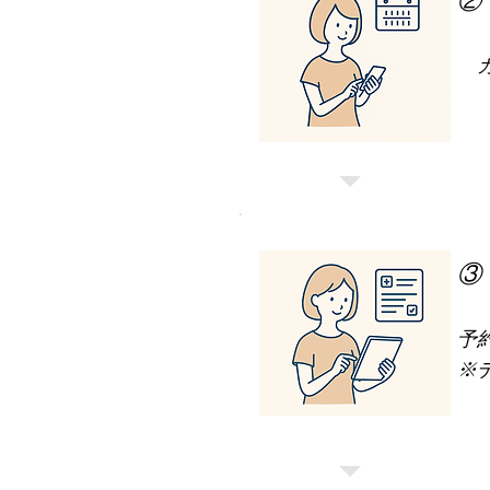
②
カ
​
③
予
※