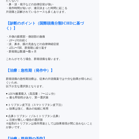
たくない）
・鼻・涙・発汗などの自律症状が強い
・発作時間が短いが、連日決まった時間に起こる
片頭痛と誤解されているケースも多くあります。
【診断のポイント（国際頭痛分類ICHDに基づ
く）】
・片側の眼窩部・側頭部の激痛
・15〜180分続く
・涙、鼻水、眼の充血などの自律神経症状
・1日1〜8回、群発期に繰り返す
・群発期は数週〜数ヶ月
これらがそろう場合、群発頭痛を疑います。
【治療：急性期（発作中）】
群発頭痛の急性期治療は、従来の片頭痛薬では十分な効果が得られに
くいため、
以下が主な選択肢となります。
● 100％酸素吸入（高流量：7〜12 L/分）
→ 最も即効性があり、第一選択薬
● トリプタン皮下注（スマトリプタン皮下注）
→ 効果は強く、痛みの短縮に有用
● 点鼻トリプタン（ゾルミトリプタン点鼻）
→ 注射が難しい場合の選択肢
※錠剤のトリプタンは発作用途としては効果発現が間に合わないこと
が多いです。
【治療：群発期の予防】