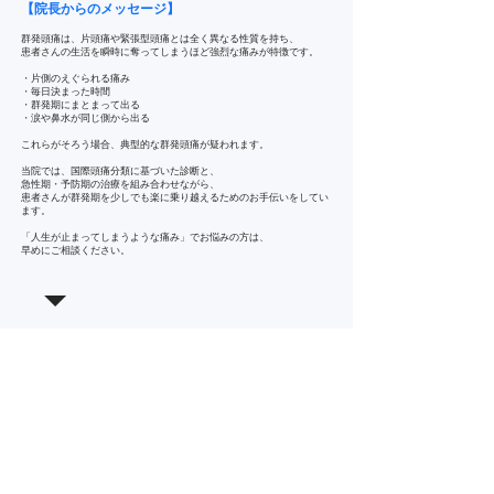
【院長からのメッセージ】
群発頭痛は、片頭痛や緊張型頭痛とは全く異なる性質を持ち、
患者さんの生活を瞬時に奪ってしまうほど強烈な痛みが特徴です。
・片側のえぐられる痛み
・毎日決まった時間
・群発期にまとまって出る
・涙や鼻水が同じ側から出る
これらがそろう場合、典型的な群発頭痛が疑われます。
当院では、国際頭痛分類に基づいた診断と、
急性期・予防期の治療を組み合わせながら、
患者さんが群発期を少しでも楽に乗り越えるためのお手伝いをしてい
ます。
「人生が止まってしまうような痛み」でお悩みの方は、
早めにご相談ください。