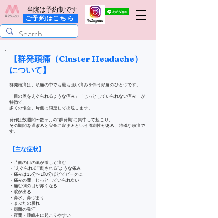
当院は予約制です
ご予約はこちら
【群発頭痛（Cluster Headache）
について】
群発頭痛は、頭痛の中でも最も強い痛みを伴う頭痛のひとつです。
「目の奥をえぐられるような痛み」「じっとしていられない痛み」が
特徴で、
多くの場合、片側に限定して出現します。
発作は数週間〜数ヶ月の“群発期”に集中して起こり、
その期間を過ぎると完全に収まるという周期性がある、特殊な頭痛で
す。
【主な症状】
・片側の目の奥が激しく痛む
・“えぐられる”“刺される”ような痛み
・痛みは15分〜180分ほどでピークに
・痛みの間、じっとしていられない
・痛む側の目が赤くなる
・涙が出る
・鼻水、鼻づまり
・まぶたの腫れ
・顔面の発汗
・夜間・睡眠中に起こりやすい