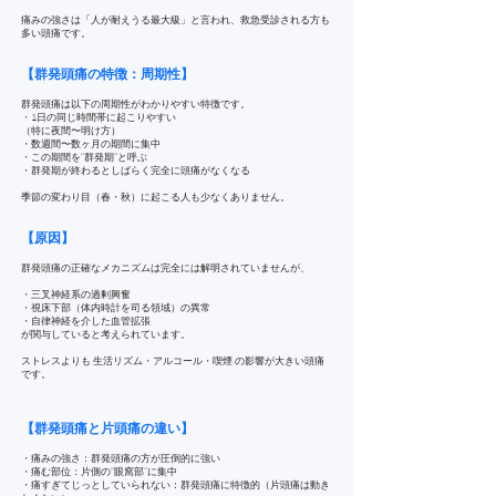
痛みの強さは「人が耐えうる最大級」と言われ、救急受診される方も
多い頭痛です。
【群発頭痛の特徴：周期性】
群発頭痛は以下の周期性がわかりやすい特徴です。
・1日の同じ時間帯に起こりやすい
（特に夜間〜明け方）
・数週間〜数ヶ月の期間に集中
・この期間を“群発期”と呼ぶ
・群発期が終わるとしばらく完全に頭痛がなくなる
季節の変わり目（春・秋）に起こる人も少なくありません。
【原因】
群発頭痛の正確なメカニズムは完全には解明されていませんが、
・三叉神経系の過剰興奮
・視床下部（体内時計を司る領域）の異常
・自律神経を介した血管拡張
が関与していると考えられています。
ストレスよりも 生活リズム・アルコール・喫煙 の影響が大きい頭痛
です。
【群発頭痛と片頭痛の違い】
・痛みの強さ：群発頭痛の方が圧倒的に強い
・痛む部位：片側の“眼窩部”に集中
・痛すぎてじっとしていられない：群発頭痛に特徴的（片頭痛は動き