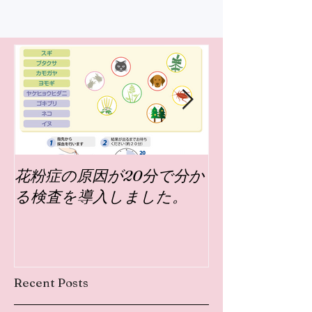
花粉症の原因が20分で分か
神経内科と心
る検査を導入しました。
ってなんでし
Recent Posts