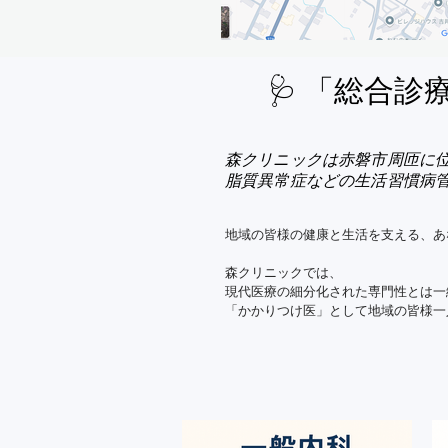
🩺 「総合
森クリニックは赤磐市周匝に
脂質異常症などの生活習慣病
地域の皆様の健康と生活を支える、あ
森クリニックでは、

現代医療の細分化された専門性とは一
「かかりつけ医」として地域の皆様一
ちょっとしたケガや風邪から、

高血圧・糖尿病・高脂血症などの生活
心不全・喘息・COPDなどの心臓や肺
アトピー・湿疹・水虫といった皮膚疾
幅広い症状に対応し、皆様の健康をト