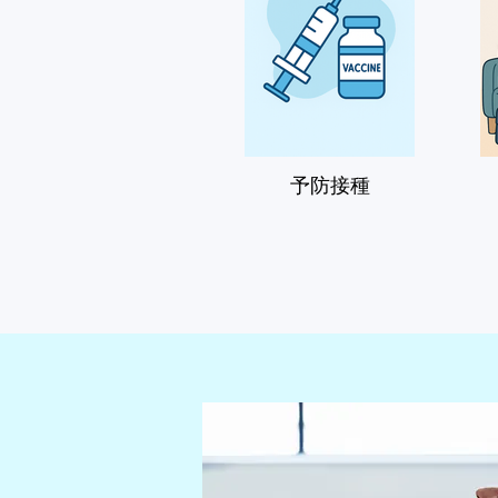
✅ 検査・予防分野

花粉症迅速検査

動脈硬化検査

非侵襲的胃健診

AI搭載レントゲン診断

予防接種
各種予防接種

私たちは、常に最新の医療技術を取り
患者様一人ひとりの「今」と「これか
地域の皆様の健康パートナーとして、

これからも「安心」「信頼」「親身な