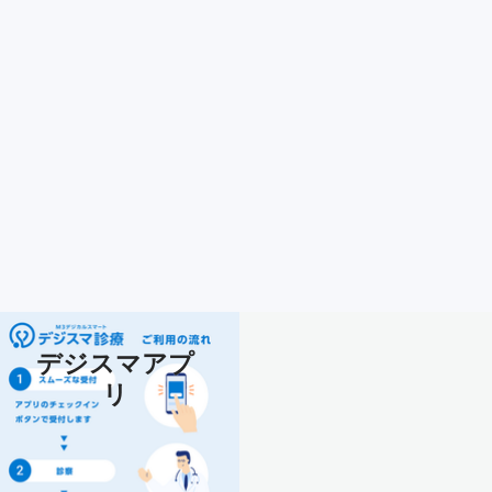
デジスマアプ
リ