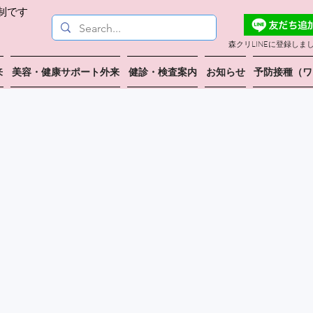
制です
こちら
森クリLINEに登録しま
来
美容・健康サポート外来
健診・検査案内
お知らせ
予防接種（ワ
すお手伝い
🌿 2025/10/1
※当院は予約優先制
午後は比較的空いて
時間が長くなる場合
フォローを