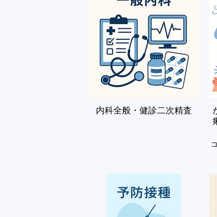
さらに、総合診療を軸に、

以下の専門分野にも対応しています。

✅ 専門外来

頭痛外来

睡眠時無呼吸症候群外来

物忘れ外来（認知症診断）

禁煙外来

内科全般・健診二次精査
舌下免疫療法（アレルギー治療）

✅ 健康・美容サポート外来

プラセンタ注射

にんにく注射・しらたま注射

ダイエット注射・内服
