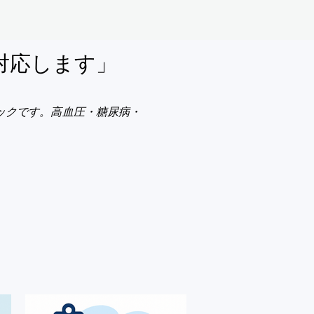
対応します」
ックです。高血圧・糖尿病・
。