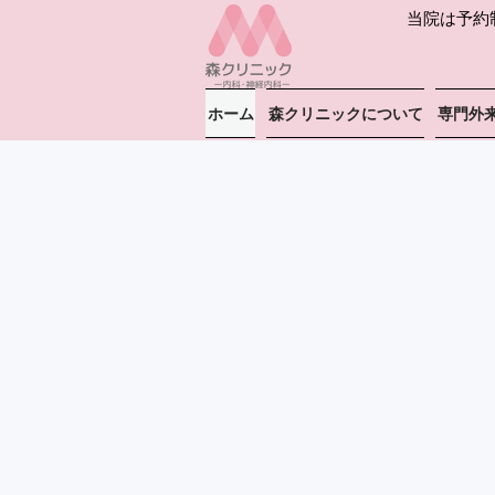
当院は予約
ご予約は
ホーム
森クリニックについて
専門外
毎日笑顔で暮ら
をし，
地域の方の生涯
目指したい