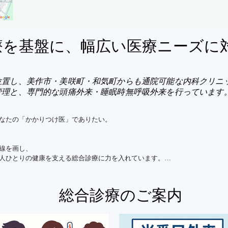
診療を基盤に、幅広い医療ニーズに
位置し、美作市・美咲町・和気町からも通院可能な内科クリニ
管理と、専門的な頭痛外来・睡眠時無呼吸外来を行っています
なたの「かかりつけ医」でありたい。

線を画し、

人ひとりの健康を支える総合診療に力を入れています。

習慣病、

​総合診療のご案内
の病気、

患まで、

ータルで見守ります。
