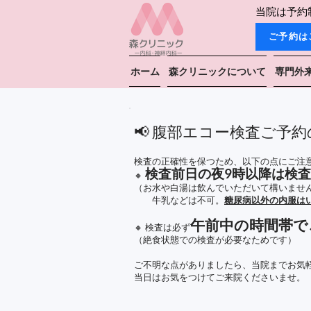
当院は予約
ご予約は
ホーム
森クリニックについて
専門外
📢 腹部エコー検査ご予
検査の正確性を保つため、以下の点にご注
検査前日の夜9時以降は検
🔸
（お水や白湯は飲んでいただいて構いませ
牛乳などは不可。
糖尿病以外の内服は
午前中の時間帯で
🔸 検査は必ず
（絶食状態での検査が必要なためです）
ご不明な点がありましたら、当院までお気
当日はお気をつけてご来院くださいませ。