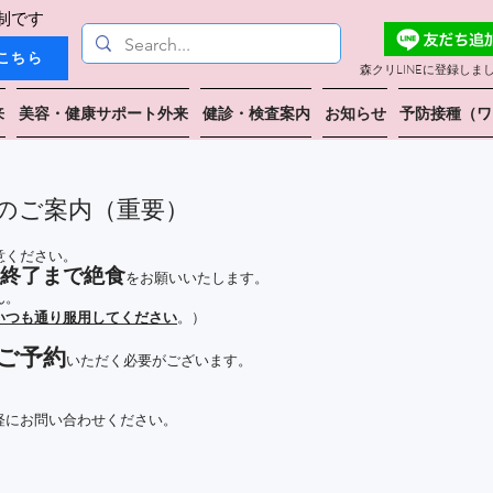
制です
こちら
森クリLINEに登録しま
来
美容・健康サポート外来
健診・検査案内
お知らせ
予防接種（ワ
約のご案内（重要）
意ください。
査終了まで絶食
をお願いいたします。
ん。
いつも通り服用してください
。）
ご予約
いただく必要がございます。
軽にお問い合わせください。