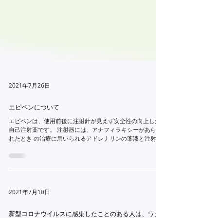
2021年7月26日
エピペンについて
エピペンは、使用前後に注射針が見えず安全性の向上した
自己注射薬です。 注射器には、アナフィラキシーがあらわ
れたとき の治療に用いられるアドレナリンの薬液と注射針
が内蔵されており、オレンジ色の先端を太ももの前外側に
強く押し付けるだけで、バネの力により、一定量（約
0.3mL）の...