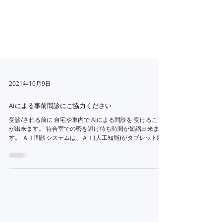
2021年10月9日
AIによる事前問診にご協力ください
受診/される前に 自宅や車内で AIによる問診を 受けること
が出来ます。 待合室での密を避け待ち時間が短縮出来ま
す。 ＡＩ問診システムは、ＡＩ(人工知能)がタブレット端
末等を通じて事前問診を行うシステムです。 ＡＩが患者さ
まひとりひとりの症状に合わせて質問を行います。...