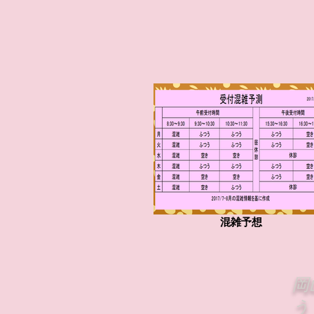
混雑予想
岡
う